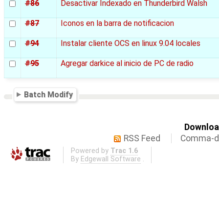
#86
Desactivar Indexado en Thunderbird Walsh
#87
Iconos en la barra de notificacion
#94
Instalar cliente OCS en linux 9.04 locales
#95
Agregar darkice al inicio de PC de radio
Batch Modify
Download
RSS Feed
Comma-de
Powered by
Trac 1.6
By
Edgewall Software
.