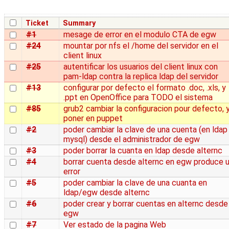
Ticket
Summary
#1
mesage de error en el modulo CTA de egw
#24
mountar por nfs el /home del servidor en el
client linux
#25
autentificar los usuarios del client linux con
pam-ldap contra la replica ldap del servidor
#13
configurar por defecto el formato .doc, .xls, y
.ppt en OpenOffice para TODO el sistema
#85
grub2 cambiar la configuracion pour defecto, 
poner en puppet
#2
poder cambiar la clave de una cuenta (en ldap
mysql) desde el administrador de egw
#3
poder borrar la cuanta en ldap desde alternc
#4
borrar cuenta desde alternc en egw produce 
error
#5
poder cambiar la clave de una cuanta en
ldap/egw desde alternc
#6
poder crear y borrar cuentas en alternc desde
egw
#7
Ver estado de la pagina Web