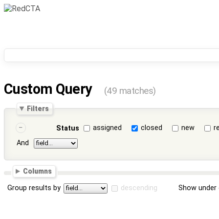
Custom Query
(49 matches)
Filters
assigned
closed
new
r
Status
And
Columns
Group results by
descending
Show under 