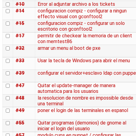
#10
Error al adjuntar archivo a los tickets
#14
configuracion compiz - configurar a ningun
effecto visual con gconftool2
#15
configuracion compiz - configurar un solo
escritorio con gconftool2
#17
permitir de checkear la memoria de un client
con memtest86
#32
armar un menu al boot de pxe
#33
Usar la tecla de Windows para abrir el menu
#39
configurar el servidor+esclavo ldap con puppe
#47
Quitar el update-manager de manera
automatica para los usuarios
#48
la resolucion de nombre es impossible desde
una terminal
#49
poner el login de las terminales en espanol
#55
Quitar programas (demonios) de gnome al
iniciar el login del usuario
#57
modulo cups en puppet / configurar las