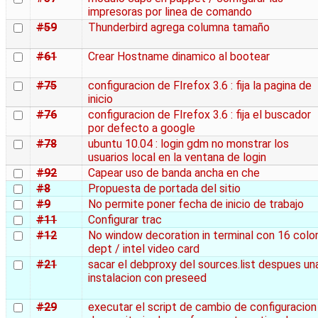
impresoras por linea de comando
#59
Thunderbird agrega columna tamaño
#61
Crear Hostname dinamico al bootear
#75
configuracion de FIrefox 3.6 : fija la pagina de
inicio
#76
configuracion de FIrefox 3.6 : fija el buscador
por defecto a google
#78
ubuntu 10.04 : login gdm no monstrar los
usuarios local en la ventana de login
#92
Capear uso de banda ancha en che
#8
Propuesta de portada del sitio
#9
No permite poner fecha de inicio de trabajo
#11
Configurar trac
#12
No window decoration in terminal con 16 colo
dept / intel video card
#21
sacar el debproxy del sources.list despues un
instalacion con preseed
#29
executar el script de cambio de configuracion