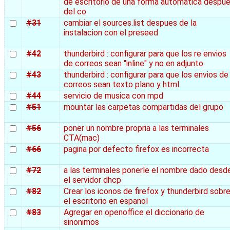
de escritorio de una forma automatica despu
del co
#31
cambiar el sources.list despues de la
instalacion con el preseed
#42
thunderbird : configurar para que los re envios
de correos sean "inline" y no en adjunto
#43
thunderbird : configurar para que los envios de
correos sean texto plano y html
#44
servicio de musica con mpd
#51
mountar las carpetas compartidas del grupo
#56
poner un nombre propria a las terminales
CTA(mac)
#66
pagina por defecto firefox es incorrecta
#72
a las terminales ponerle el nombre dado desd
el servidor dhcp
#82
Crear los iconos de firefox y thunderbird sobr
el escritorio en espanol
#83
Agregar en openoffice el diccionario de
sinonimos