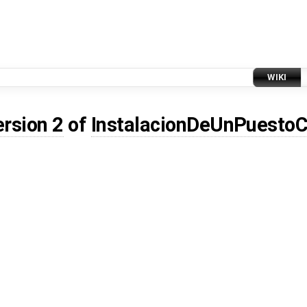
WIKI
ersion 2
of
InstalacionDeUnPuestoC