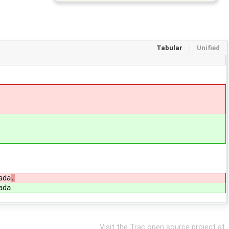
Tabular
Unified
ada
.
ada
Visit the Trac open source project at