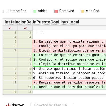
Unmodified
Added
Removed
Modified
InstalacionDeUnPuestoConLinuxLocal
v1
v2
== ==
3
3
4
4
1. En caso de que no exista asignar un
5
2. Configurar el equipo para que inici
6
3. Elegir la distribución que se va in
7
1. En caso de que no exista asignar un
5
2. Configurar el equipo para que inici
6
3. Elegir la distribución que se va in
7
4. Una vez que termina, iniciar sesión
8
8
5. Abrir un terminal y pingear al nodo
9
9
6. Si resuelve, iniciar sesion puppet
10
10
7. Revisar que el servidor resuelva la
11
7. Revisar que el servidor resuelva la
11
12
12
Powered by
Trac 1.6