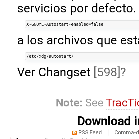
servicios por defecto.
a los archivos que es
Ver Changset
[598]
Note:
See
TracTi
Download i
RSS Feed
Comma-de